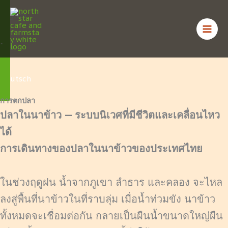
Skip
English
to
content
ไทย
Deutsch
การตกปลา
ปลาในนาข้าว — ระบบนิเวศที่มีชีวิตและเคลื่อนไหว
ได้
การเดินทางของปลาในนาข้าวของประเทศไทย
ในช่วงฤดูฝน น้ำจากภูเขา ลำธาร และคลอง จะไหล
ลงสู่พื้นที่นาข้าวในที่ราบลุ่ม เมื่อน้ำท่วมขัง นาข้าว
ทั้งหมดจะเชื่อมต่อกัน กลายเป็นผืนน้ำขนาดใหญ่ผืน