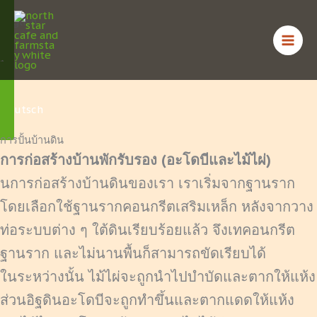
Skip
English
to
content
ไทย
Deutsch
การปั้นบ้านดิน
การก่อสร้างบ้านพักรับรอง (อะโดบีและไม้ไผ่)
นการก่อสร้างบ้านดินของเรา เราเริ่มจากฐานราก
โดยเลือกใช้ฐานรากคอนกรีตเสริมเหล็ก หลังจากวาง
ท่อระบบต่าง ๆ ใต้ดินเรียบร้อยแล้ว จึงเทคอนกรีต
ฐานราก และไม่นานพื้นก็สามารถขัดเรียบได้
ในระหว่างนั้น ไม้ไผ่จะถูกนำไปบำบัดและตากให้แห้ง
ส่วนอิฐดินอะโดบีจะถูกทำขึ้นและตากแดดให้แห้ง